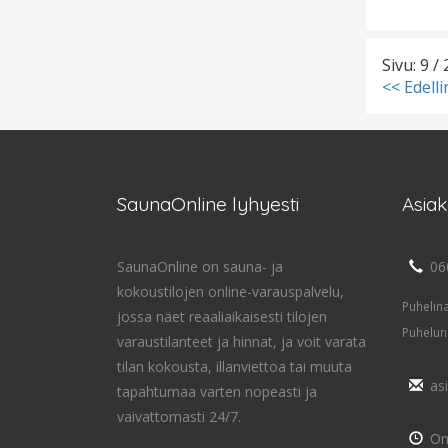
Sivu: 9 / 
<< Edell
SaunaOnline lyhyesti
Asia
SaunaOnline on sauna- ja
06
kokoustilojen online-varauspalvelu,
Puhelin
jossa näet reaaliaikaisesti tilojen
Puhelun
varaustilanteet ja hinnat, ja voit varata
tilan kokousta, illanviettoa tai muuta
as
tapahtumaa varten nopeasti ja
vaivattomasti 24/7.
On