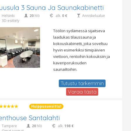
uusula 3 Sauna Ja Saunakabinetti
Helsinki
20
hlö
alk.
0 €
Anniskelualue
3D-esittely
Töölön sydämessä sijaitseva
laadukas tilaussauna ja
kokouskabinetti, joka soveltuu
hyvin esimerkiksi tiimipäivien
viettoon, rentoihin kokouksiin ja
kaveriporukouden
saunailtoihin.
Tutustu tarkemmin
Varaa tästä
Huippusuosittu!
enthouse Santalahti
Tampere
20
hlö
alk.
198 €
Omat juomat