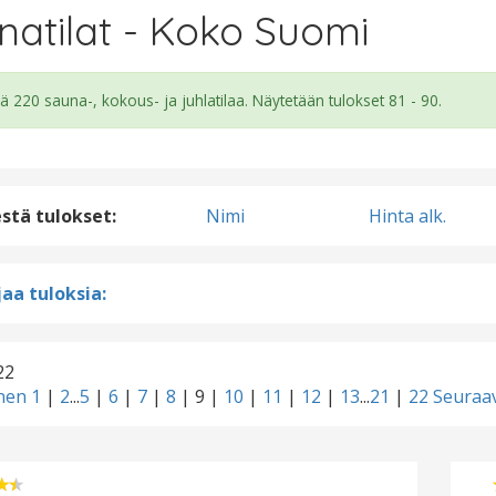
natilat - Koko Suomi
ä 220 sauna-, kokous- ja juhlatilaa. Näytetään tulokset 81 - 90.
estä tulokset:
Nimi
Hinta alk.
aa tuloksia:
22
inen
1
|
2
...
5
|
6
|
7
|
8
|
9
|
10
|
11
|
12
|
13
...
21
|
22
Seuraa