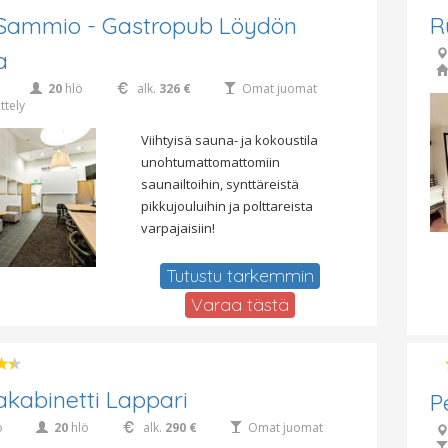
 Sammio - Gastropub Löydön
R
a
20
hlö
alk.
326 €
Omat juomat
ttely
Viihtyisä sauna- ja kokoustila
unohtumattomattomiin
saunailtoihin, synttäreistä
pikkujouluihin ja polttareista
varpajaisiin!
Tutustu tarkemmin
Varaa tästä
kabinetti Lappari
P
o
20
hlö
alk.
290 €
Omat juomat