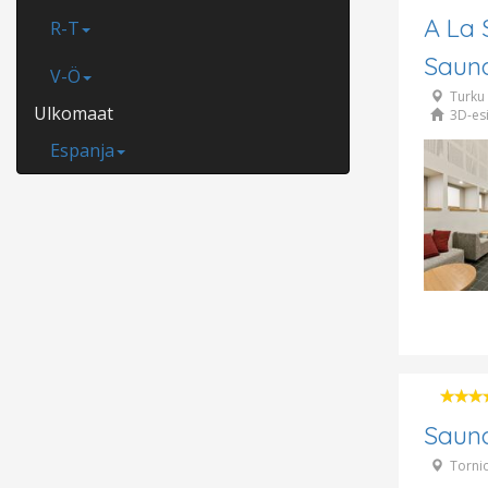
A La
R-T
Saun
V-Ö
Turku
Ulkomaat
3D-esi
Espanja
Sauna
Torni