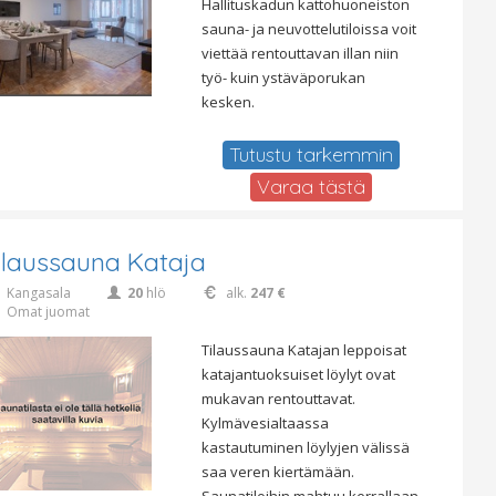
Hallituskadun kattohuoneiston
sauna- ja neuvottelutiloissa voit
viettää rentouttavan illan niin
työ- kuin ystäväporukan
kesken.
Tutustu tarkemmin
Varaa tästä
ilaussauna Kataja
Kangasala
20
hlö
alk.
247 €
Omat juomat
Tilaussauna Katajan leppoisat
katajantuoksuiset löylyt ovat
mukavan rentouttavat.
Kylmävesialtaassa
kastautuminen löylyjen välissä
saa veren kiertämään.