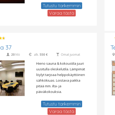
Tutustu tarkemmin
Varaa tästä
a 37
T
20
hlö
alk.
550 €
Omat juomat
Hieno sauna & kokoustila juuri
uusitulla oleskelutila. Lämpimät
löylyt tarjoaa helppokäyttöinen
sähkökiuas. Loistava paikka
pitää mm. ilta- ja
päiväkokouksia.
Tutustu tarkemmin
Varaa tästä