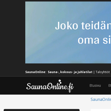
SaunaOnline:
Sauna-, kokous- ja juhlatilat
|
Taloyhtiöt
Etusivu
E
SaunaOnli