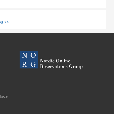
va >>
eloste