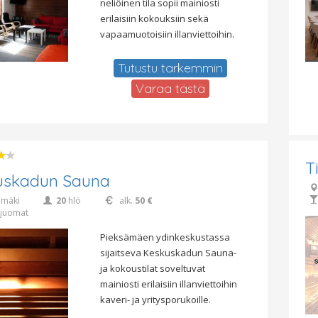
neliöinen tila sopii mainiosti
erilaisiin kokouksiin sekä
vapaamuotoisiin illanviettoihin.
Tutustu tarkemmin
Varaa tästä
T
uskadun Sauna
ämäki
20
hlö
alk.
50 €
juomat
Pieksämäen ydinkeskustassa
sijaitseva Keskuskadun Sauna-
ja kokoustilat soveltuvat
mainiosti erilaisiin illanviettoihin
kaveri- ja yritysporukoille.