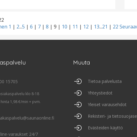
22
inen
1
|
2
...
5
|
6
|
7
|
8
|
9
|
10
|
11
|
12
|
13
...
21
|
22
Seuraa
kaspalvelu
Muuta
Tietoa palvelusta
00 15705
Yhteystiedot
asiakaspalvelu klo 8-18
 hinta 1,98 €/min + pvm.
Yleiset varausehdot
Rekisteri- ja tietosuojas
iakaspalvelu@saunaonline.fi
Evästeiden käyttö
line-varaukset 24/7