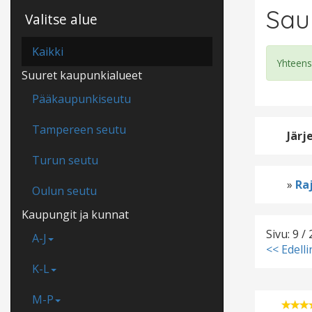
Sau
Valitse alue
Kaikki
Yhteens
Suuret kaupunkialueet
Pääkaupunkiseutu
Tampereen seutu
Järj
Turun seutu
»
Raj
Oulun seutu
Kaupungit ja kunnat
Sivu: 9 / 
A-J
<< Edell
K-L
M-P