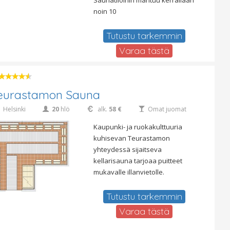
Saunatiloihin mahtuu kerrallaan
noin 10
Tutustu tarkemmin
Varaa tästä
eurastamon Sauna
Helsinki
20
hlö
alk.
58 €
Omat juomat
Kaupunki- ja ruokakulttuuria
kuhisevan Teurastamon
yhteydessä sijaitseva
kellarisauna tarjoaa puitteet
mukavalle illanvietolle.
Tutustu tarkemmin
Varaa tästä