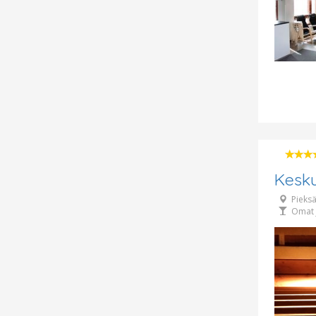
Kesk
Pieks
Omat 