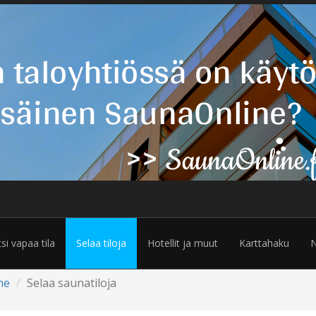
tsi vapaa tila
Selaa tiloja
Hotellit ja muut
Karttahaku
N
ne
Selaa saunatiloja