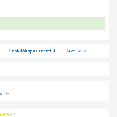
Henkilökapasiteetti
Arvostelut
va >>