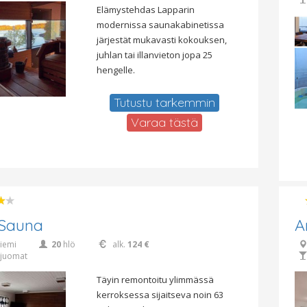
Elämystehdas Lapparin
modernissa saunakabinetissa
järjestät mukavasti kokouksen,
juhlan tai illanvieton jopa 25
hengelle.
Tutustu tarkemmin
Varaa tästä
 Sauna
A
iemi
20
hlö
alk.
124 €
juomat
Täyin remontoitu ylimmässä
kerroksessa sijaitseva noin 63