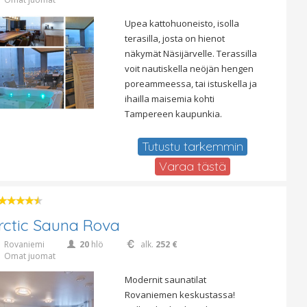
Upea kattohuoneisto, isolla
terasilla, josta on hienot
näkymät Näsijärvelle. Terassilla
voit nautiskella neöjän hengen
poreammeessa, tai istuskella ja
ihailla maisemia kohti
Tampereen kaupunkia.
Tutustu tarkemmin
Varaa tästä
rctic Sauna Rova
Rovaniemi
20
hlö
alk.
252 €
Omat juomat
Modernit saunatilat
Rovaniemen keskustassa!